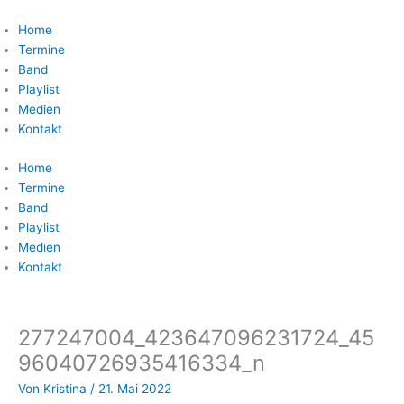
Zum
Inhalt
Home
springen
Termine
Band
Playlist
Medien
Kontakt
Home
Termine
Band
Playlist
Medien
Kontakt
277247004_423647096231724_45
96040726935416334_n
Von
Kristina
/
21. Mai 2022