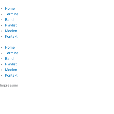
Zum
Inhalt
Home
springen
Termine
Band
Playlist
Medien
Kontakt
Home
Termine
Band
Playlist
Medien
Kontakt
Impressum
Ralf Lehnen
Matthiasstr. 2
54340 Leiwen
E-Mail: mail@rock-diamonds.de