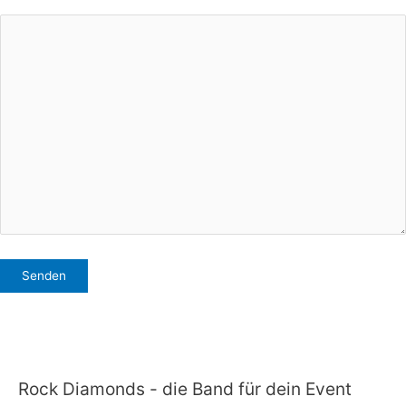
Bitte lasse dieses Feld leer.
Rock Diamonds - die Band für dein Event